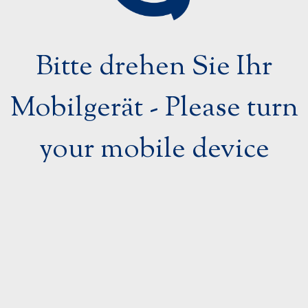
rt
PannRad
Austria
Spezialprodukte
2023
Bitte drehen Sie Ihr
2023
Strahlentherapiezubehör
Mobilgerät - Please turn
Ultraschallzubehör
your mobile device
Urologieprodukte
21. -