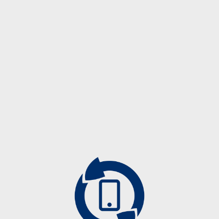
Angiographiezubehör
Biopsieprodukte
Drainagekatheter
13.-14.
11. - 13.
Führungsdrähte
Oktober
Jänner
Kontrastmittelkatheter
2023
2024
Mammographiezubehör
Punktionsnadeln