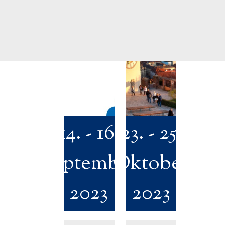
14. - 16.
23. - 25.
September
Oktober
2023
2023