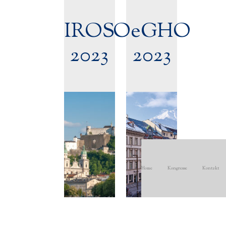
IROS
OeGHO
2023
2023
Home
Kongresse
Kontakt
12.
30.