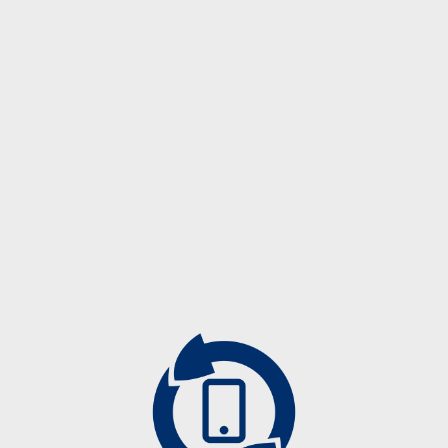
Description
Description
R-89119
R-89121
R-89122
Angiographiezubehör
Biopsieprodukte
Drainagekatheter
Führungsdrähte
Kontrastmittelkatheter
Mammographiezubehör
Punktionsnadeln
Spezialprodukte