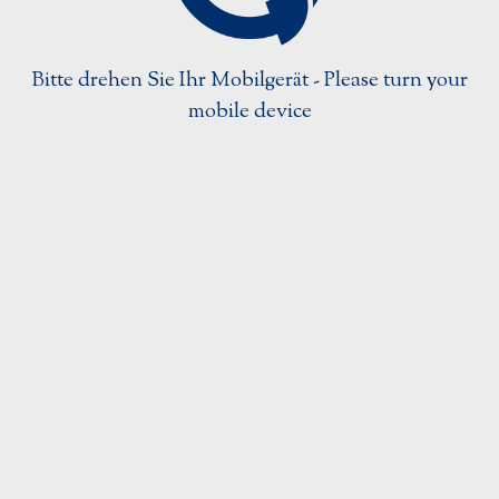
Strahlentherapiezubehör
Ultraschallzubehör
Bitte drehen Sie Ihr Mobilgerät - Please turn your
Urologieprodukte
mobile device
Login
Home
Kongresse
Kontakt
Über Uns
Impressum