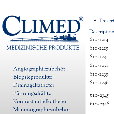
Descr
Descriptio
610-1214
610-1215
610-1231
610-1232
Angiographiezubehör
610-1235
Biopsieprodukte
610-1236
Drainagekatheter
Führungsdrähte
610-2345
Kontrastmittelkatheter
610-2346
Mammographiezubehör