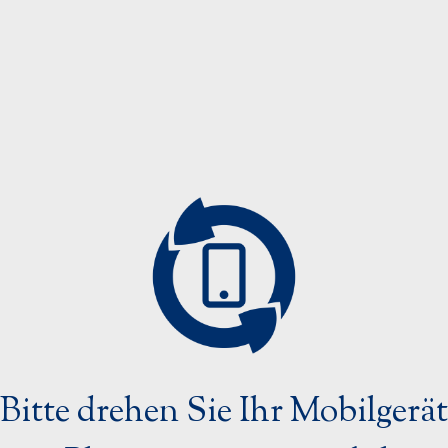
MCXS1412SX
Biopsieprodukte
MCXS1415LX
Drainagekatheter
MCXS1416AX
Führungsdrähte
MCXS1416MX
Kontrastmittelkatheter
MCXS1416TX
Mammographiezubehör
MCXS1420LX
Punktionsnadeln
MCXS1608SX
Spezialprodukte
MCXS1609LX
Bitte drehen Sie Ihr Mobilgerät
Strahlentherapiezubehör
MCXS1610AX