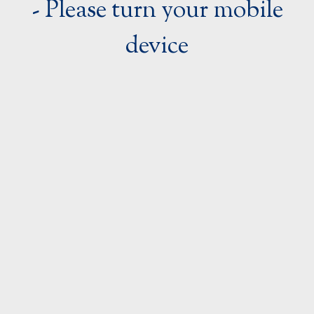
- Please turn your mobile
Ultraschallzubehör
MCXS1610MX
device
Urologieprodukte
MCXS1610TX
MCXS1610BP
MCXS1612SX
MCXS1615LX
MCXS 1615BP
Login
MCXS1616AX
MCXS1616MX