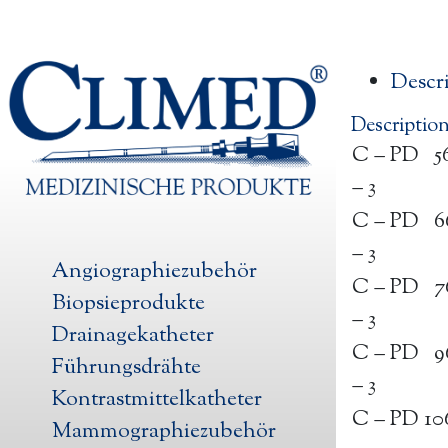
Descr
Descriptio
C – PD 5
– 3
C – PD 6
– 3
Angiographiezubehör
C – PD 7
Biopsieprodukte
– 3
Drainagekatheter
C – PD 9
Führungsdrähte
– 3
Kontrastmittelkatheter
C – PD 10
Mammographiezubehör