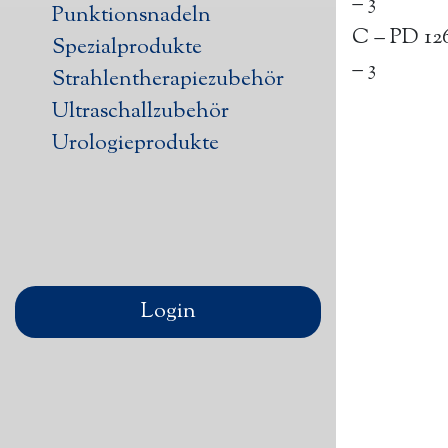
– 3
Punktionsnadeln
C – PD 12
Spezialprodukte
– 3
Strahlentherapiezubehör
Ultraschallzubehör
Urologieprodukte
Login