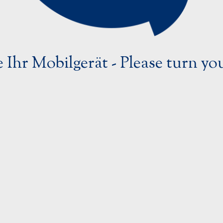
5
0
e Ihr Mobilgerät - Please turn yo
0
0
5
0
0