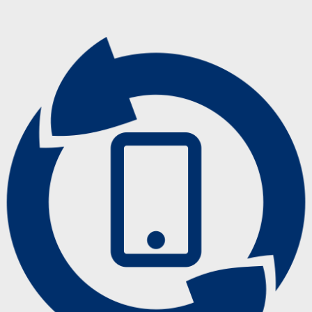
0
0
5
0
0
5
0