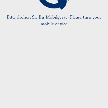
Strahlentherapiezubehör
Ultraschallzubehör
Bitte drehen Sie Ihr Mobilgerät - Please turn your
Urologieprodukte
mobile device
Login
Home
Kongresse
Kontakt
Über Uns
Impressum