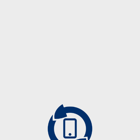
Description
Description
610-898
Angiographiezubehör
Biopsieprodukte
Drainagekatheter
Führungsdrähte
Kontrastmittelkatheter
Mammographiezubehör
Punktionsnadeln
Spezialprodukte