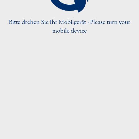
Strahlentherapiezubehör
Ultraschallzubehör
Bitte drehen Sie Ihr Mobilgerät - Please turn your
Urologieprodukte
mobile device
Login
Home
Kongresse
Kontakt
Über Uns
Impressum