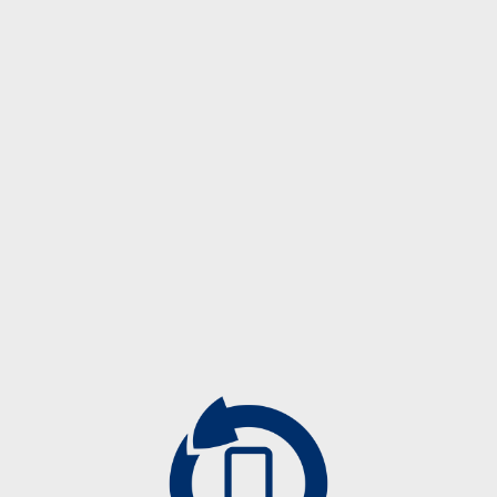
Description
Description
7573 06
600
7573 07
000
7573 08
Angiographiezubehör
000
Biopsieprodukte
7573 08
Drainagekatheter
600
Führungsdrähte
7573 08
Kontrastmittelkatheter
700
Mammographiezubehör
7573 10
Punktionsnadeln